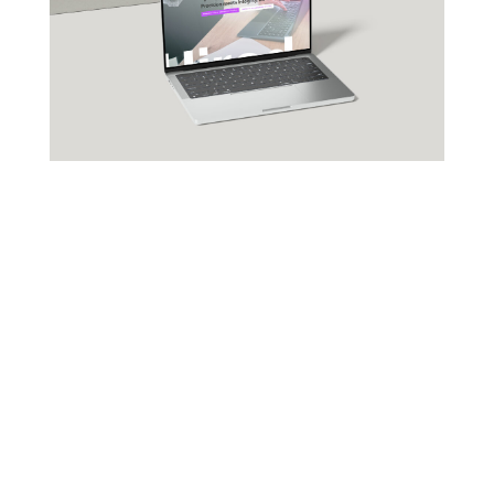
Morelli’s Recruitment Agency
by
EvoluFio
|
Sep 21, 2025
|
Non classé
Création du site internet de Morelli’s Recruitment
Agency, cabinet de recrutement spécialisé en finance,
RH et IT. L’objectif était clair :👉 Mettre en avant les
offres d’emploi en temps réel👉 Permettre aux
entreprises de recruter plus facilement👉 Donner de
la...